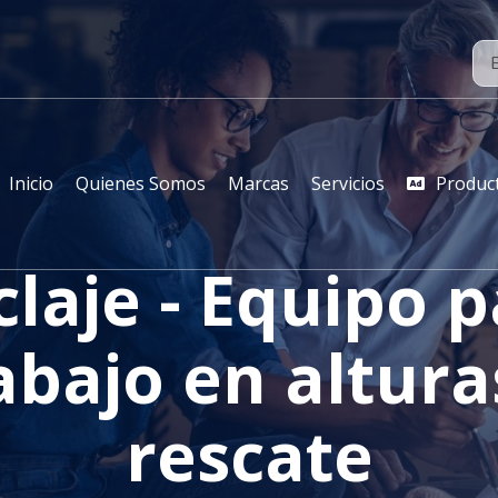
Inicio
Quienes Somos
Marcas
Servicios
Produc
laje - Equipo 
abajo en altura
rescate