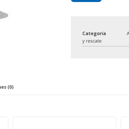
Categoría
A
y rescate
es (0)