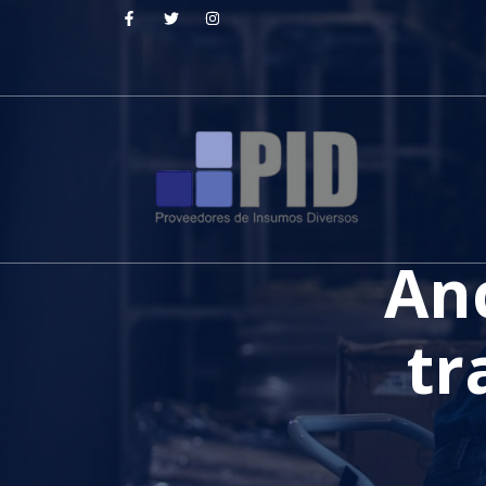
Anc
tr