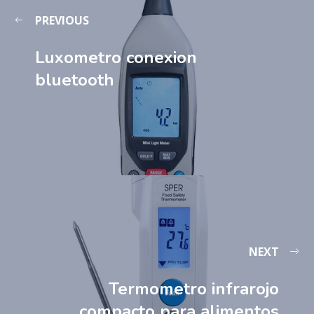
PREVIOUS
Luxometro conexion
bluetooth
NEXT
Termometro infrarojo
compacto para alimentos